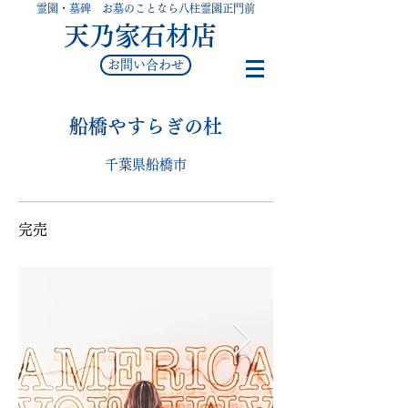
霊園・墓碑 お墓のことなら八柱霊園正門前
天乃家石材店
お問い合わせ
船橋やすらぎの杜
千葉県船橋市
​完売