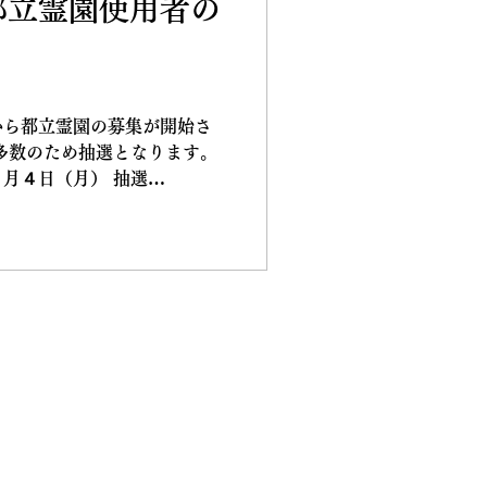
京都立霊園使用者の
から都立霊園の募集が開始さ
多数のため抽選となります。
月４日（月） 抽選
（木） 申込方法 ①郵
） ②インターネット申込